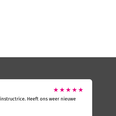
Esthe
★
★
★
★
★
instructrice. Heeft ons weer nieuwe
Deze kl
geschre