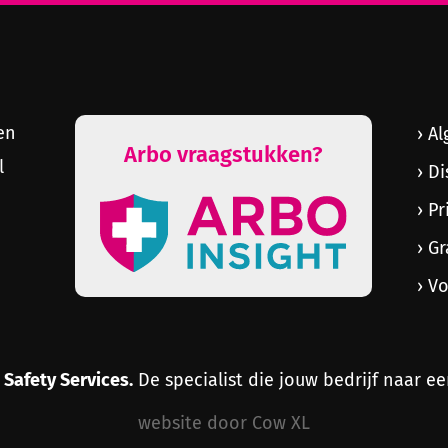
en
Al
Arbo vraagstukken?
l
Di
Pr
Gr
Vo
 Safety Services.
De specialist die jouw bedrijf naar ee
website door Cow XL