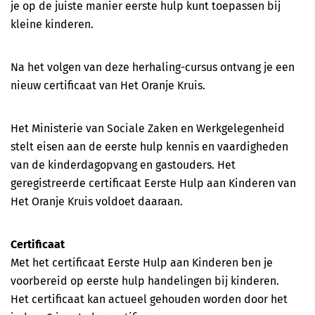
EHaK Herhaling (Het Oranje Kruis)
je op de juiste manier eerste hulp kunt toepassen bij
kleine kinderen.
Reanimatie cursus incl. AED (Bhv2Day.nl)
Na het volgen van deze herhaling-cursus ontvang je een
B-VCA (Code 95 mogelijk)
nieuw certificaat van Het Oranje Kruis.
VOL-VCA (Code 95 mogelijk)
Het Ministerie van Sociale Zaken en Werkgelegenheid
Basis cursus Heftruck
stelt eisen aan de eerste hulp kennis en vaardigheden
van de kinderdagopvang en gastouders. Het
Herhalingscursus Heftruck
geregistreerde certificaat Eerste Hulp aan Kinderen van
Het Oranje Kruis voldoet daaraan.
Code 95
Certificaat
Veilig werken langs de weg (basis)
Met het certificaat Eerste Hulp aan Kinderen ben je
voorbereid op eerste hulp handelingen bij kinderen.
Veilig werken langs de weg (herhaling)
Het certificaat kan actueel gehouden worden door het