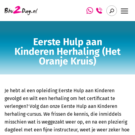
Het verhaal achter Bhv2Day.nl
Basis BHV cursus Bhv2Day.nl
Eerste Hulp aan
Arbo Insight
BHV herhaling cursus Bhv2Day.nl
Kinderen Herhaling (Het
Oranje Kruis)
BHV Basis (NIBHV gecertificeerd)
BHV Herhaling (NIBHV gecertificeerd)
EHBO cursus (Het Oranje Kruis)
Je hebt al een opleiding Eerste Hulp aan Kinderen
gevolgd en wilt een herhaling om het certificaat te
EHBO herhaling cursus (Het Oranje Kruis)
verlengen? Volg dan onze Eerste Hulp aan Kinderen
herhaling-cursus. We frissen de kennis, die inmiddels
Eerste Hulp aan Kinderen (Het Oranje Kruis)
misschien wat is weggezakt weer op, en na een plezierig
dagdeel met een fijne instructeur, weet je weer zeker hoe