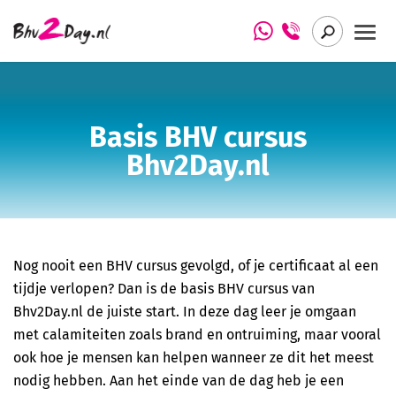
Het verhaal achter Bhv2Day.nl
Basis BHV cursus Bhv2Day.nl
Basis BHV cursus
Arbo Insight
BHV herhaling cursus Bhv2Day.nl
Bhv2Day.nl
BHV Basis (NIBHV gecertificeerd)
BHV Herhaling (NIBHV gecertificeerd)
EHBO cursus (Het Oranje Kruis)
Nog nooit een BHV cursus gevolgd, of je certificaat al een
tijdje verlopen? Dan is de basis BHV cursus van
EHBO herhaling cursus (Het Oranje Kruis)
Bhv2Day.nl de juiste start. In deze dag leer je omgaan
met calamiteiten zoals brand en ontruiming, maar vooral
Eerste Hulp aan Kinderen (Het Oranje Kruis)
ook hoe je mensen kan helpen wanneer ze dit het meest
nodig hebben. Aan het einde van de dag heb je een