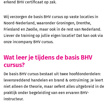
EHaK Herhaling (Het Oranje Kruis)
erkend BHV certificaat op zak.
Reanimatie cursus incl. AED (Bhv2Day.nl)
Wij verzorgen de basis BHV cursus op vaste locaties in
Noord-Nederland, waaronder Groningen, Drenthe,
B-VCA (Code 95 mogelijk)
Friesland en Zwolle, maar ook in de rest van Nederland.
Liever de training op jullie eigen locatie? Dat kan ook via
VOL-VCA (Code 95 mogelijk)
onze incompany BHV cursus.
Basis cursus Heftruck
Wat leer je tijdens de basis BHV
Herhalingscursus Heftruck
cursus?
De basis BHV cursus bestaat uit twee hoofdonderdelen:
Code 95
levensreddend handelen en brand & ontruiming. Je leert
Veilig werken langs de weg (basis)
niet alleen de theorie, maar oefent alles uitgebreid in de
praktijk onder begeleiding van een ervaren BHV-
Veilig werken langs de weg (herhaling)
instructeur.