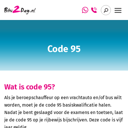
Het verhaal achter Bhv2Day.nl
Basis BHV cursus Bhv2Day.nl
Arbo Insight
BHV herhaling cursus Bhv2Day.nl
Code 95
BHV Basis (NIBHV gecertificeerd)
BHV Herhaling (NIBHV gecertificeerd)
Wat is code 95?
EHBO cursus (Het Oranje Kruis)
Als je beroepschauffeur op een vrachtauto en/of bus wilt
EHBO herhaling cursus (Het Oranje Kruis)
worden, moet je de code 95 basiskwalificatie halen.
Nadat je bent geslaagd voor de examens en toetsen, laat
Eerste Hulp aan Kinderen (Het Oranje Kruis)
je de code 95 op je rijbewijs bijschrijven. Deze code is vijf
jaar geldig.