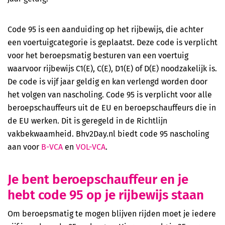
EHaK Herhaling (Het Oranje Kruis)
Reanimatie cursus incl. AED (Bhv2Day.nl)
Code 95 is een aanduiding op het rijbewijs, die achter
een voertuigcategorie is geplaatst. Deze code is verplicht
B-VCA (Code 95 mogelijk)
voor het beroepsmatig besturen van een voertuig
waarvoor rijbewijs C1(E), C(E), D1(E) of D(E) noodzakelijk is.
VOL-VCA (Code 95 mogelijk)
De code is vijf jaar geldig en kan verlengd worden door
het volgen van nascholing. Code 95 is verplicht voor alle
Basis cursus Heftruck
beroepschauffeurs uit de EU en beroepschauffeurs die in
de EU werken. Dit is geregeld in de Richtlijn
Herhalingscursus Heftruck
vakbekwaamheid. Bhv2Day.nl biedt code 95 nascholing
aan voor
B-VCA
en
VOL-VCA
.
Code 95
Je bent beroepschauffeur en je
Veilig werken langs de weg (basis)
hebt code 95 op je rijbewijs staan
Veilig werken langs de weg (herhaling)
Om beroepsmatig te mogen blijven rijden moet je iedere