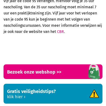
vijf jaar de code 95 verlengen. Hiervoor volg je 35 uur
Veilig werken met een hoogwerker (basis)
nascholing. Van de 35 uur nascholing moet minimaal 7
uur een praktijktraining zijn. Vijf jaar voor het verlopen
van je code 95 kun je beginnen met het volgen van
nascholingscursussen. Voor meer informatie verwijzen wij
je ook naar de website van het
CBR
.
Bezoek onze webshop >>
Gratis veiligheidstips?
klik hier