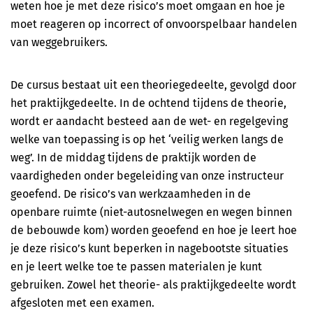
EHaK Herhaling (Het Oranje Kruis)
weten hoe je met deze risico’s moet omgaan en hoe je
moet reageren op incorrect of onvoorspelbaar handelen
Reanimatie cursus incl. AED (Bhv2Day.nl)
van weggebruikers.
B-VCA (Code 95 mogelijk)
De cursus bestaat uit een theoriegedeelte, gevolgd door
het praktijkgedeelte. In de ochtend tijdens de theorie,
VOL-VCA (Code 95 mogelijk)
wordt er aandacht besteed aan de wet- en regelgeving
welke van toepassing is op het ‘veilig werken langs de
Basis cursus Heftruck
weg’. In de middag tijdens de praktijk worden de
vaardigheden onder begeleiding van onze instructeur
Herhalingscursus Heftruck
geoefend. De risico’s van werkzaamheden in de
openbare ruimte (niet-autosnelwegen en wegen binnen
Code 95
de bebouwde kom) worden geoefend en hoe je leert hoe
je deze risico’s kunt beperken in nagebootste situaties
Veilig werken langs de weg (basis)
en je leert welke toe te passen materialen je kunt
gebruiken. Zowel het theorie- als praktijkgedeelte wordt
Veilig werken langs de weg (herhaling)
afgesloten met een examen.