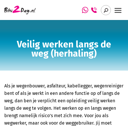
Het verhaal achter Bhv2Day.nl
Basis BHV cursus Bhv2Day.nl
Veilig werken langs de
Arbo Insight
BHV herhaling cursus Bhv2Day.nl
weg (herhaling)
BHV Basis (NIBHV gecertificeerd)
BHV Herhaling (NIBHV gecertificeerd)
EHBO cursus (Het Oranje Kruis)
Als je wegenbouwer, asfalteur, kabellegger, wegenreiniger
bent of als je werkt in een andere functie op of langs de
EHBO herhaling cursus (Het Oranje Kruis)
weg, dan ben je verplicht een opleiding veilig werken
langs de weg te volgen. Het werken op en langs wegen
Eerste Hulp aan Kinderen (Het Oranje Kruis)
brengt namelijk risico’s met zich mee. Voor jou als
wegwerker, maar ook voor de weggebruiker. Jij moet