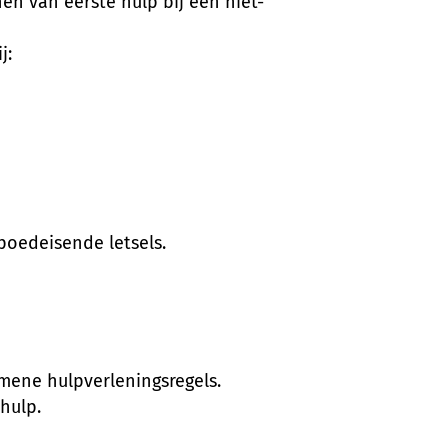
nen van eerste hulp bij een niet-
j:
spoedeisende letsels.
mene hulpverleningsregels.
hulp.