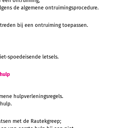
 een ontruiming;
olgens de algemene ontruimingsprocedure.
treden bij een ontruiming toepassen.
niet-spoedeisende letsels.
hulp
mene hulpverleningsregels.
hulp.
aatsen met de Rautekgreep;